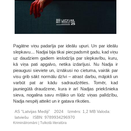
Pagātne viņu padarīja par ideālu upuri. Un par ideālu
slepkavu… Nadjai bija tikai piecpadsmit gadu, kad viņu
uz daudziem gadiem ieslodzīja par slepkavību, kuru,
kā viņa pati apgalvo, netika izdarījusi. Nu Nadja ir
pieaugusi sieviete un, iznākusi no cietuma, vairāk par
visu grib sākt normālu dzīvi – atrast darbu, mājokli un
varbūt pat ar kādu sadraudzēties. Tomēr, kad
jauniegūtā draudzene, kura ir arī Nadjas priekšnieka
sieva, nogalina savu mīļāko un lūdz viņas palīdzību,
Nadja nespēj atteikt un ir gatava rīkoties.
AS “Latvijas Mediji”
2024
Izmērs:
1,2 MB
Valoda:
latviešu
ISBN:
9789934296970
Kriminālromāni
Tulkotā literatūra