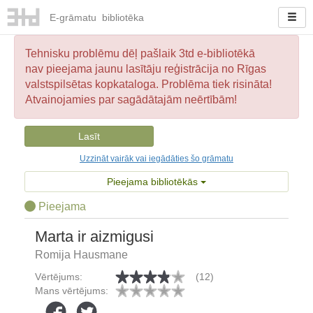
E-
grāmatu
bibliotēka
Tehnisku problēmu dēļ pašlaik 3td e-bibliotēkā
nav pieejama jaunu lasītāju reģistrācija no Rīgas
valstspilsētas kopkataloga. Problēma tiek risināta!
Atvainojamies par sagādātajām neērtībām!
Lasīt
Uzzināt vairāk vai iegādāties šo grāmatu
Pieejama bibliotēkās
Pieejama
Marta ir aizmigusi
Romija Hausmane
Vērtējums:
(12)
Mans vērtējums: