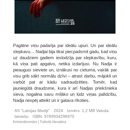
Pagātne viņu padarīja par ideālu upuri. Un par ideālu
slepkavu… Nadjai bija tikai piecpadsmit gadu, kad viņu
uz daudziem gadiem ieslodzīja par slepkavību, kuru,
kā viņa pati apgalvo, netika izdarījusi. Nu Nadja ir
pieaugusi sieviete un, iznākusi no cietuma, vairāk par
visu grib sākt normālu dzīvi – atrast darbu, mājokli un
varbūt pat ar kādu sadraudzēties. Tomēr, kad
jauniegūtā draudzene, kura ir arī Nadjas priekšnieka
sieva, nogalina savu mīļāko un lūdz viņas palīdzību,
Nadja nespēj atteikt un ir gatava rīkoties.
AS “Latvijas Mediji”
2024
Izmērs:
1,2 MB
Valoda:
latviešu
ISBN:
9789934296970
Kriminālromāni
Tulkotā literatūra