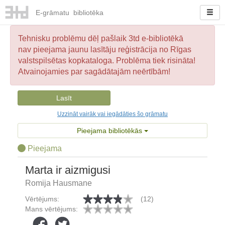
E-
grāmatu
bibliotēka
Tehnisku problēmu dēļ pašlaik 3td e-bibliotēkā
nav pieejama jaunu lasītāju reģistrācija no Rīgas
valstspilsētas kopkataloga. Problēma tiek risināta!
Atvainojamies par sagādātajām neērtībām!
Lasīt
Uzzināt vairāk vai iegādāties šo grāmatu
Pieejama bibliotēkās
Pieejama
Marta ir aizmigusi
Romija Hausmane
Vērtējums:
(12)
Mans vērtējums: