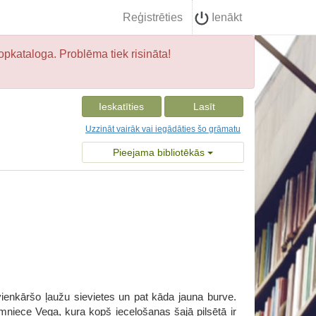
Reģistrēties
Ienākt
opkataloga. Problēma tiek risināta!
Ieskatīties
Lasīt
Uzzināt vairāk vai iegādāties šo grāmatu
Pieejama bibliotēkās
vienkāršo ļaužu sievietes un pat kāda jauna burve.
niece Vega, kura kopš ieceļošanas šajā pilsētā ir