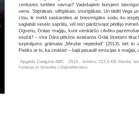
centusies turēties savrup? Vadošajiem burvjiem taisnīgu
viens. Stiprākais, viltīgākais, izturīgākais. Un tādēļ Vega
cīņu, ik mirkli saskaroties ar briesmīgāko sodu, ko iesp
saglabāt veselo saprātu, vēl reizi pārdzīvojot pēdējo mēn
Ogvenu, Grāas maģiju, kurā vienkāršo cilvēku pazemošana 
esošā? – vīra Dāra pēkšņo ierašanos Grāā šķietami tikai tā
turpinājums grāmatai „Mirušie nepiedod” (2013), bet to 
Pietiks ar to, ka zināsiet – šajā pasaulē emocijas ir maģija, 
Apgāds Zvaigzne ABC
2016
Izmērs:
723,6 KB
Valoda:
lat
Fantāzija un fantastika
Oriģinālliteratūra