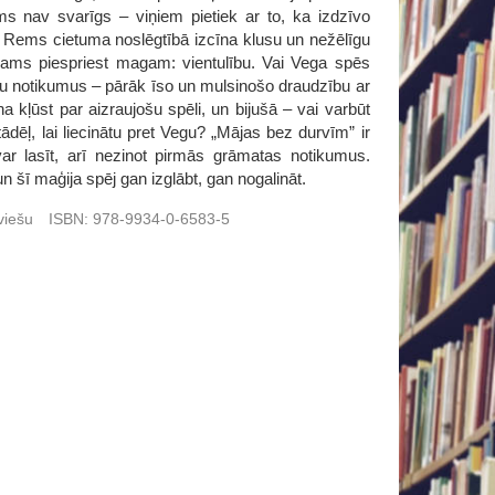
ms nav svarīgs – viņiem pietiek ar to, ka izdzīvo
 un Rems cietuma noslēgtībā izcīna klusu un nežēlīgu
ējams piespriest magam: vientulību. Vai Vega spēs
ešu notikumus – pārāk īso un mulsinošo draudzību ar
kļūst par aizraujošu spēli, un bijušā – vai varbūt
dēļ, lai liecinātu pret Vegu? „Mājas bez durvīm” ir
var lasīt, arī nezinot pirmās grāmatas notikumus.
un šī maģija spēj gan izglābt, gan nogalināt.
viešu
ISBN:
978-9934-0-6583-5