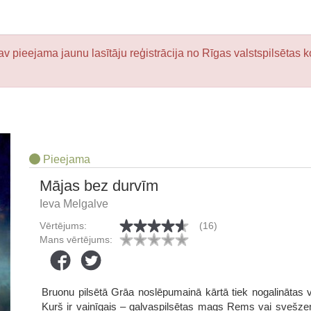
v pieejama jaunu lasītāju reģistrācija no Rīgas valstspilsētas k
Pieejama
Mājas bez durvīm
Ieva Melgalve
Vērtējums:
(16)
Mans vērtējums:
Bruonu pilsētā Grāa noslēpumainā kārtā tiek nogalinātas 
Kurš ir vainīgais – galvaspilsētas mags Rems vai svešzem