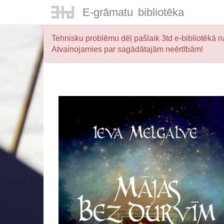
E-
grāmatu
bibliotēka
Tehnisku problēmu dēļ pašlaik 3td e-bibliotēkā na
Atvainojamies par sagādātajām neērtībām!