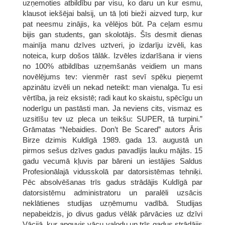
uzņemoties atbildību par visu, ko daru un kur esmu,
klausot iekšējai balsij, un tā ļoti bieži aizved turp, kur
pat neesmu zinājis, ka vēlējos būt. Pa ceļam esmu
bijis gan students, gan skolotājs. Šīs desmit dienas
mainīja manu dzīves uztveri, jo izdarīju izvēli, kas
noteica, kurp došos tālāk. Izvēles izdarīšana ir viens
no 100% atbildības uzņemšanās veidiem un mans
novēlējums tev: vienmēr rast sevī spēku pieņemt
apzinātu izvēli un nekad neteikt: man vienalga. Tu esi
vērtība, ja reiz eksistē; radi kaut ko skaistu, spēcīgu un
noderīgu un pastāsti man. Ja neviens cits, vismaz es
uzsitīšu tev uz pleca un teikšu: SUPER, tā turpini.”
Grāmatas “Nebaidies. Don’t Be Scared” autors Āris
Birze dzimis Kuldīgā 1989. gada 13. augustā un
pirmos sešus dzīves gadus pavadījis lauku mājās. 15
gadu vecumā kļuvis par bāreni un iestājies Saldus
Profesionālajā vidusskolā par datorsistēmas tehniķi.
Pēc absolvēšanas trīs gadus strādājis Kuldīgā par
datorsistēmu administratoru un paralēli uzsācis
neklātienes studijas uzņēmumu vadībā. Studijas
nepabeidzis, jo divus gadus vēlāk pārvācies uz dzīvi
Vācijā, kur apguvis vācu valodu un trīs gadus strādājis