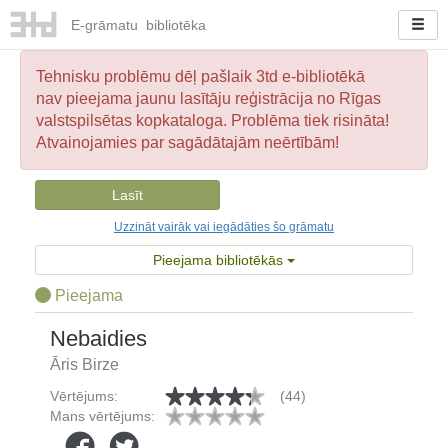
E-
grāmatu
bibliotēka
Tehnisku problēmu dēļ pašlaik 3td e-bibliotēkā
nav pieejama jaunu lasītāju reģistrācija no Rīgas
valstspilsētas kopkataloga. Problēma tiek risināta!
Atvainojamies par sagādātajām neērtībām!
Lasīt
Uzzināt vairāk vai iegādāties šo grāmatu
Pieejama bibliotēkās
Pieejama
Nebaidies
Āris Birze
Vērtējums:
(44)
Mans vērtējums: