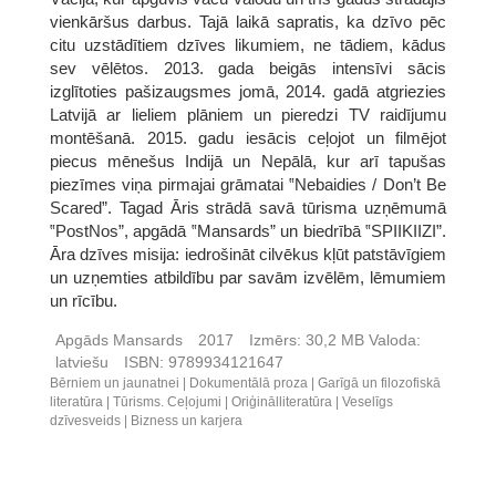
vienkāršus darbus. Tajā laikā sapratis, ka dzīvo pēc
citu uzstādītiem dzīves likumiem, ne tādiem, kādus
sev vēlētos. 2013. gada beigās intensīvi sācis
izglītoties pašizaugsmes jomā, 2014. gadā atgriezies
Latvijā ar lieliem plāniem un pieredzi TV raidījumu
montēšanā. 2015. gadu iesācis ceļojot un filmējot
piecus mēnešus Indijā un Nepālā, kur arī tapušas
piezīmes viņa pirmajai grāmatai ‟Nebaidies / Don’t Be
Scared”. Tagad Āris strādā savā tūrisma uzņēmumā
‟PostNos”, apgādā ‟Mansards” un biedrībā ‟SPIIKIIZI”.
Āra dzīves misija: iedrošināt cilvēkus kļūt patstāvīgiem
un uzņemties atbildību par savām izvēlēm, lēmumiem
un rīcību.
Apgāds Mansards
2017
Izmērs:
30,2 MB
Valoda:
latviešu
ISBN:
9789934121647
Bērniem un jaunatnei
Dokumentālā proza
Garīgā un filozofiskā
literatūra
Tūrisms. Ceļojumi
Oriģinālliteratūra
Veselīgs
dzīvesveids
Bizness un karjera