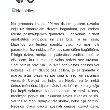
No grāmatas ievada: “Pirms diviem gadiem uzsāku
ceļu uz finansiālām dzīves bagātībām, par kādām
raksta pašizaugsmes grāmatās – galvenais ir darīt
aprakstītos principus, un viss būs. Tā es lasīju,
klausījos un testēju gandrīz visu, ko man citi
pasniedza, līdz nokļuvu līdz pavisam citām bagātībām.
Pilnīga dzīve, mērķa un patiesības vadīta, kopā ar
cilvēkiem, kurus mīlu un vēlos redzēt sev tuvumā.
Spēt pateikt brīvi “Jā” un “Nē” bez vainas apziņas vai
nožēlas, kā arī dzīvot bez bailēm, jo šī grāmata ir
manas īstās piezīmes par cīņu ar sevi un sarunām
vienatnē. Ceļojot pa Indiju un Nepālu vairāk nekā
četrus mēnešus, bija pienācis laiks brīdim, kuru gaidīju
jau kopš sākuma: būšanu vienam ar sevi kalnos,
meditējot, jogojot un uzklausot savas iekšējās balsis.
Vai tās ar mani runāja? Pat skaļāk, nekā biju cerējis.
Pēdējos divus gadus apzināti cenšos dzīvot dzīvi,