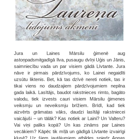
Jura un Laines Mārsilu ģimenē aug
astoņpadsmitgadīgā Ilva, pusaugu dvīņi Uģis un Jānis,
saimniecību vada un par visiem gādā Līvtante. Jura
nāve ir pirmais pārdzīvojums, ko Lainei negaidīti
uzsūtu liktenis. Bet, kā tas dzīvē nereti notiek, tas ir
tikai viens no daudzajiem pārdzīvojumiem nepilna
gada laikā. Lasītājs, baudot rakstnieces rimto, bagāto
valodu, tiek izvests cauri visiem Mārsilu ģimenes
veiksmju un neveiksmju brīžiem. Brīdī, kad tiek
aizvērts grāmatas vāks, daudzi lasītāji rakstniecei
vaicājuši – un tālāk? Kas notiek ar Laini? Un Valteru?
Vai viņi paliks kopā? Un kas zināms par Laines
vecākiem? Kāpēc tik mīļā un gādīgā Līvtante izvairīgi
klusē? Uz šiem jautājumiem atbildes sniedz Annas