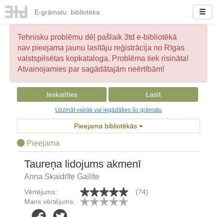
E-
grāmatu
bibliotēka
Tehnisku problēmu dēļ pašlaik 3td e-bibliotēkā
nav pieejama jaunu lasītāju reģistrācija no Rīgas
valstspilsētas kopkataloga. Problēma tiek risināta!
Atvainojamies par sagādātajām neērtībām!
Ieskatīties
Lasīt
Uzzināt vairāk vai iegādāties šo grāmatu
Pieejama bibliotēkās
Pieejama
Taureņa lidojums akmenī
Anna Skaidrīte Gailīte
Vērtējums:
(74)
Mans vērtējums: