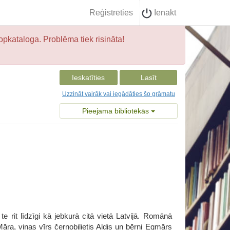
Reģistrēties
Ienākt
opkataloga. Problēma tiek risināta!
Ieskatīties
Lasīt
Uzzināt vairāk vai iegādāties šo grāmatu
Pieejama bibliotēkās
 rit līdzīgi kā jebkurā citā vietā Latvijā. Romānā
Māra, viņas vīrs černobilietis Aldis un bērni Egmārs