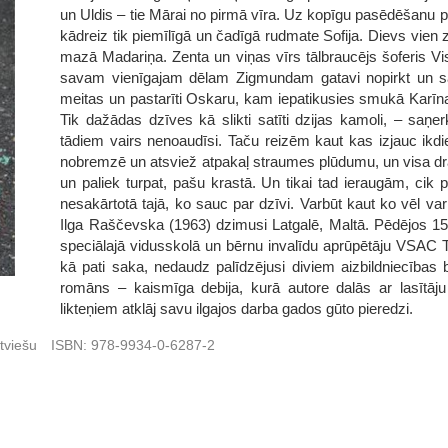
un Uldis – tie Mārai no pirmā vīra. Uz kopīgu pasēdēšanu pi
kādreiz tik piemīlīgā un čadīgā rudmate Sofija. Dievs vien z
mazā Madariņa. Zenta un viņas vīrs tālbraucējs šoferis Vi
savam vienīgajam dēlam Zigmundam gatavi nopirkt un sagā
meitas un pastarīti Oskaru, kam iepatikusies smukā Karīna
Tik dažādas dzīves kā slikti satīti dzijas kamoli, – saņ
tādiem vairs nenoaudīsi. Taču reizēm kaut kas izjauc ikdie
nobremzē un atsviež atpakaļ straumes plūdumu, un visa dra
un paliek turpat, pašu krastā. Un tikai tad ieraugām, cik p
nesakārtotā tajā, ko sauc par dzīvi. Varbūt kaut ko vēl var
Ilga Raščevska (1963) dzimusi Latgalē, Maltā. Pēdējos 15
speciālajā vidusskolā un bērnu invalīdu aprūpētāju VSAC Te
kā pati saka, nedaudz palīdzējusi diviem aizbildniecības 
romāns – kaismīga debija, kurā autore dalās ar lasītāju
likteņiem atklāj savu ilgajos darba gados gūto pieredzi.
tviešu
ISBN:
978-9934-0-6287-2