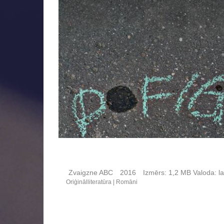
Zvaigzne ABC
2016
Izmērs:
1,2 MB
Valoda:
la
Oriģinālliteratūra
Romāni