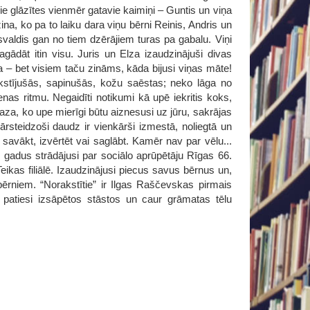
e glāzītes vienmēr gatavie kaimiņi – Guntis un viņa
ina, ko pa to laiku dara viņu bērni Reinis, Andris un
svaldis gan no tiem dzērājiem turas pa gabalu. Viņi
dāt itin visu. Juris un Elza izaudzinājuši divas
 – bet visiem taču zināms, kāda bijusi viņas māte!
erkstījušās, sapinušās, kožu saēstas; neko lāga no
nas ritmu. Negaidīti notikumi kā upē iekritis koks,
za, ko upe mierīgi būtu aiznesusi uz jūru, sakrājas
ārsteidzoši daudz ir vienkārši izmestā, noliegtā un
 savākt, izvērtēt vai saglābt. Kamēr nav par vēlu...
 gadus strādājusi par sociālo aprūpētāju Rīgas 66.
ikas filiālē. Izaudzinājusi piecus savus bērnus un,
bērniem. “Norakstītie” ir Ilgas Raščevskas pirmais
 patiesi izsāpētos stāstos un caur grāmatas tēlu