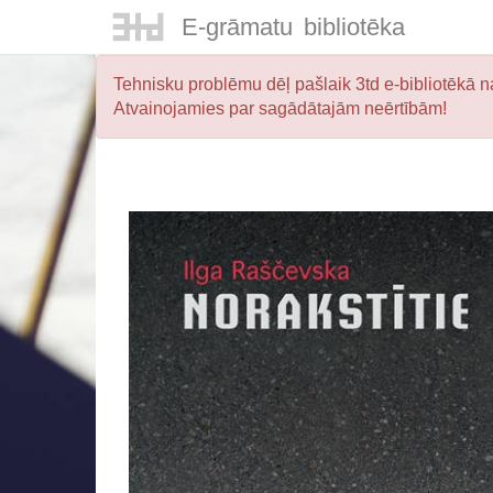
E-
grāmatu
bibliotēka
Tehnisku problēmu dēļ pašlaik 3td e-bibliotēkā na
Atvainojamies par sagādātajām neērtībām!