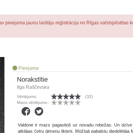
v pieejama jaunu lasītāju reģistrācija no Rīgas valstspilsētas k
Pieejama
Norakstītie
Ilga Raščevska
Vērtējums:
(32)
Mans vērtējums:
Valdone ir mazs pagastiņš uz novadu robežas. Un dzīve te
atklājas četru ģimeņu likteņi. Mūžīgā pabalstu diedelētāja 