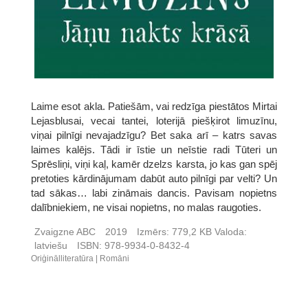
Laime esot akla. Patiešām, vai redzīga piestātos Mirtai
Lejasblusai, vecai tantei, loterijā piešķirot limuzīnu,
viņai pilnīgi nevajadzīgu? Bet saka arī – katrs savas
laimes kalējs. Tādi ir īstie un neīstie radi Tūteri un
Sprēsliņi, viņi kaļ, kamēr dzelzs karsta, jo kas gan spēj
pretoties kārdinājumam dabūt auto pilnīgi par velti? Un
tad sākas… labi zināmais dancis. Pavisam nopietns
dalībniekiem, ne visai nopietns, no malas raugoties.
Zvaigzne ABC
2019
Izmērs:
779,2 KB
Valoda:
latviešu
ISBN:
978-9934-0-8432-4
Oriģinālliteratūra
Romāni