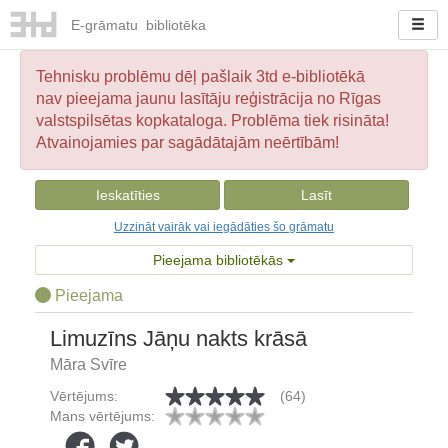
E-
grāmatu
bibliotēka
Tehnisku problēmu dēļ pašlaik 3td e-bibliotēkā
nav pieejama jaunu lasītāju reģistrācija no Rīgas
valstspilsētas kopkataloga. Problēma tiek risināta!
Atvainojamies par sagādātajām neērtībām!
Ieskatīties
Lasīt
Uzzināt vairāk vai iegādāties šo grāmatu
Pieejama bibliotēkās
Pieejama
Limuzīns Jāņu nakts krāsā
Māra Svīre
Vērtējums:
(64)
Mans vērtējums: