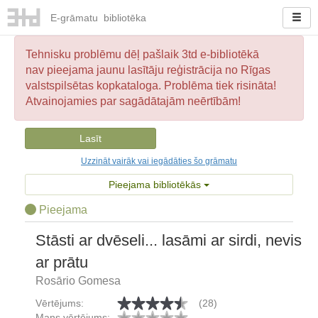
E-
grāmatu
bibliotēka
Tehnisku problēmu dēļ pašlaik 3td e-bibliotēkā
nav pieejama jaunu lasītāju reģistrācija no Rīgas
valstspilsētas kopkataloga. Problēma tiek risināta!
Atvainojamies par sagādātajām neērtībām!
Lasīt
Uzzināt vairāk vai iegādāties šo grāmatu
Pieejama bibliotēkās
Pieejama
Stāsti ar dvēseli... lasāmi ar sirdi, nevis
ar prātu
Rosārio Gomesa
Vērtējums:
(28)
Mans vērtējums: