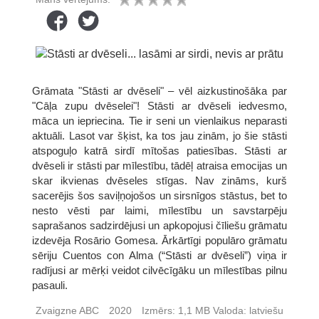
Grāmata "Stāsti ar dvēseli" – vēl aizkustinošāka par
"Cāļa zupu dvēselei"! Stāsti ar dvēseli iedvesmo,
māca un iepriecina. Tie ir seni un vienlaikus neparasti
aktuāli. Lasot var šķist, ka tos jau zinām, jo šie stāsti
atspoguļo katrā sirdī mītošas patiesības. Stāsti ar
dvēseli ir stāsti par mīlestību, tādēļ atraisa emocijas un
skar ikvienas dvēseles stīgas. Nav zināms, kurš
sacerējis šos saviļņojošos un sirsnīgos stāstus, bet to
nesto vēsti par laimi, mīlestību un savstarpēju
saprašanos sadzirdējusi un apkopojusi čīliešu grāmatu
izdevēja Rosārio Gomesa. Ārkārtīgi populāro grāmatu
sēriju Cuentos con Alma (“Stāsti ar dvēseli”) viņa ir
radījusi ar mērķi veidot cilvēcīgāku un mīlestības pilnu
pasauli.
Zvaigzne ABC
2020
Izmērs:
1,1 MB
Valoda:
latviešu