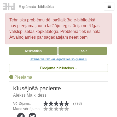
E-
grāmatu
bibliotēka
Tehnisku problēmu dēļ pašlaik 3td e-bibliotēkā
nav pieejama jaunu lasītāju reģistrācija no Rīgas
valstspilsētas kopkataloga. Problēma tiek risināta!
Atvainojamies par sagādātajām neērtībām!
Ieskatīties
Lasīt
Uzzināt vairāk vai iegādāties šo grāmatu
Pieejama bibliotēkās
Pieejama
Klusējošā paciente
Alekss Maiklīdess
Vērtējums:
(798)
Mans vērtējums: