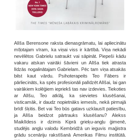
Alīša Berensone raksta dienasgrāmatu, lai apliecinātu
mīļotajam vīram, ka viņai viss ir kārtībā. Viņa nekādi
nevēlētos Gabrielu satraukt vai sāpināt. Piepeši kādu
vakaru atskan vairāki šāvieni un Alīša tiek atrasta
līdzās nogalinātajam Gabrielam. Pēc tam viņa atsakās
bilst kaut vārdu. Psihoterapeits Teo Fābers ir
pārliecināts, ka spēs profesionāli palīdzēt Alīšai, lai gan
vairākiem kolēģiem iepriekš tas nav izdevies. Tiekoties
ar Alīšu, Teo atklāj, ka sievietes klusēšanai,
visticamāk, ir daudz nopietnāks iemesls, nekā pirmajā
brīdī šķitis. Bet vai Teo būs gatavs uzklausīt patiesību,
ja Alīša beidzot pārtrauks klusēšanu? Alekss
Maiklīdess ir dzimis Kiprā grieķu-angļu ģimenē,
studējis angļu valodu Kembridžā un ieguvis maģistra
grādu scenāriju rakstīšanā Amerikas Filmu institūtā.