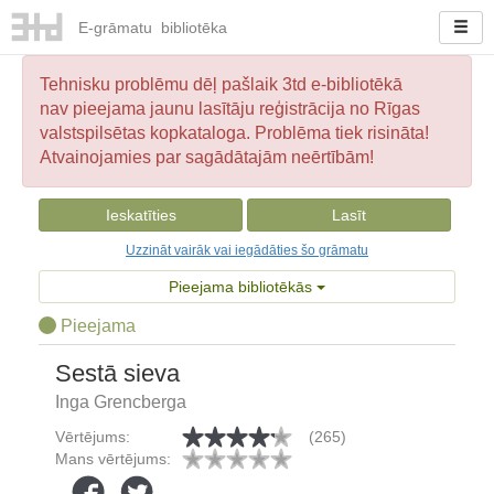
E-
grāmatu
bibliotēka
Tehnisku problēmu dēļ pašlaik 3td e-bibliotēkā
nav pieejama jaunu lasītāju reģistrācija no Rīgas
valstspilsētas kopkataloga. Problēma tiek risināta!
Atvainojamies par sagādātajām neērtībām!
Ieskatīties
Lasīt
Uzzināt vairāk vai iegādāties šo grāmatu
Pieejama bibliotēkās
Pieejama
Sestā sieva
Inga Grencberga
Vērtējums:
(265)
Mans vērtējums: