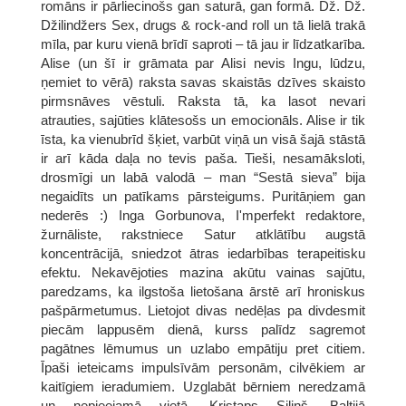
romāns ir pārliecinošs gan saturā, gan formā. Dž. Dž.
Džilindžers Sex, drugs & rock-and roll un tā lielā trakā
mīla, par kuru vienā brīdī saproti – tā jau ir līdzatkarība.
Alise (un šī ir grāmata par Alisi nevis Ingu, lūdzu,
ņemiet to vērā) raksta savas skaistās dzīves skaisto
pirmsnāves vēstuli. Raksta tā, ka lasot nevari
atrauties, sajūties klātesošs un emocionāls. Alise ir tik
īsta, ka vienubrīd šķiet, varbūt viņā un visā šajā stāstā
ir arī kāda daļa no tevis paša. Tieši, nesamāksloti,
drosmīgi un labā valodā – man “Sestā sieva” bija
negaidīts un patīkams pārsteigums. Puritāņiem gan
nederēs :) Inga Gorbunova, I'mperfekt redaktore,
žurnāliste, rakstniece Satur atklātību augstā
koncentrācijā, sniedzot ātras iedarbības terapeitisku
efektu. Nekavējoties mazina akūtu vainas sajūtu,
paredzams, ka ilgstoša lietošana ārstē arī hroniskus
pašpārmetumus. Lietojot divas nedēļas pa divdesmit
piecām lappusēm dienā, kurss palīdz sagremot
pagātnes lēmumus un uzlabo empātiju pret citiem.
Īpaši ieteicams impulsīvām personām, cilvēkiem ar
kaitīgiem ieradumiem. Uzglabāt bērniem neredzamā
un nepieejamā vietā. Kristaps Siliņš, Baltijā