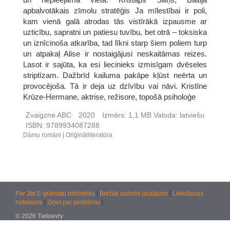
apbalvotākais zīmolu stratēģis Ja mīlestībai ir poli,
kam vienā galā atrodas tās vistīrākā izpausme ar
uzticību, sapratni un patiesu tuvību, bet otrā – toksiska
un iznīcinoša atkarība, tad līkni starp šiem poliem turp
un atpakaļ Alise ir nostaigājusi neskaitāmas reizes.
Lasot ir sajūta, ka esi liecinieks izmisīgam dvēseles
striptīzam. Dažbrīd kailuma pakāpe kļūst neērta un
provocējoša. Tā ir deja uz dzīvību vai nāvi. Kristīne
Krūze-Hermane, aktrise, režisore, topošā psiholoģe
Zvaigzne ABC
2020
Izmērs:
1,1 MB
Valoda:
latviešu
ISBN:
9789934087288
Dāmu romāni
Oriģinālliteratūra
Par 3td E-grāmatu bibliotēku
|
Biežāk uzdotie jautājumi
|
Lietošanas
noteikumi
|
Ziņot par problēmu
|
© 2026 Tietoevry