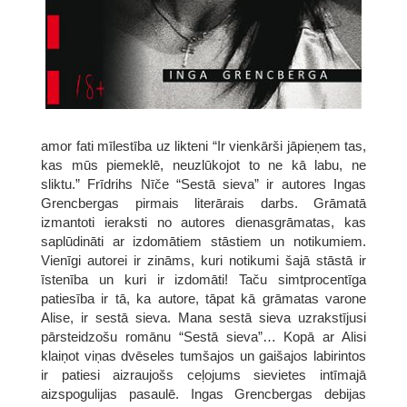
amor fati mīlestība uz likteni “Ir vienkārši jāpieņem tas,
kas mūs piemeklē, neuzlūkojot to ne kā labu, ne
sliktu.” Frīdrihs Nīče “Sestā sieva” ir autores Ingas
Grencbergas pirmais literārais darbs. Grāmatā
izmantoti ieraksti no autores dienasgrāmatas, kas
saplūdināti ar izdomātiem stāstiem un notikumiem.
Vienīgi autorei ir zināms, kuri notikumi šajā stāstā ir
īstenība un kuri ir izdomāti! Taču simtprocentīga
patiesība ir tā, ka autore, tāpat kā grāmatas varone
Alise, ir sestā sieva. Mana sestā sieva uzrakstījusi
pārsteidzošu romānu “Sestā sieva”… Kopā ar Alisi
klaiņot viņas dvēseles tumšajos un gaišajos labirintos
ir patiesi aizraujošs ceļojums sievietes intīmajā
aizspogulijas pasaulē. Ingas Grencbergas debijas