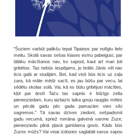
“Šoziem varbūt palikšu tepat Tipaiņos par nolīgtu lielo
meitu. Skolā savas sešas klases esmu pabeigusi, par
tālāku mācīšanos nav, ko sapņot, kaut arī man ļoti
gribētos. Tas nebūs iespējams, jo brālis Jānis vēl nav
ticis galā ar studijām. Bet, kad viņš būs ticis uz zaļa
zara, kā māte mēdz sacīt, es jau būšu par vecu, lai
sēdētu skolas solā. Vai, kā es būtu gribējusi mācīties,
kļūt par ārsti! Taču tas sapnis ir līdzīgs zelta
pieneņziedam, kuru aizlaizīs laika govju raupjās mēles
un pēcāk gadu pēc gada pamazām vien sīki
sagremos.” Tā savas dzīves ziedonī, sešpadsmit
gadu vecumā, spriež romāna galvenā varone Zuze,
pieneņziedu pilnā pļavā ganīdama govis. Kāds būs
Zuzes mūžs? Vai viņai izdosies saglabāt savus sapņu