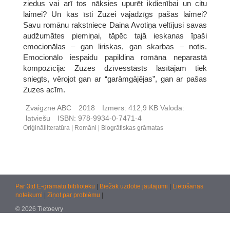
ziedus vai arī tos nāksies upurēt ikdienībai un citu
laimei? Un kas īsti Zuzei vajadzīgs pašas laimei?
Savu romānu rakstniece Daina Avotiņa veltījusi savas
audžumātes piemiņai, tāpēc tajā ieskanas īpaši
emocionālas – gan liriskas, gan skarbas – notis.
Emocionālo iespaidu papildina romāna neparastā
kompozīcija: Zuzes dzīvesstāsts lasītājam tiek
sniegts, vērojot gan ar “garāmgājējas”, gan ar pašas
Zuzes acīm.
Zvaigzne ABC
2018
Izmērs:
412,9 KB
Valoda:
latviešu
ISBN:
978-9934-0-7471-4
Oriģinālliteratūra
Romāni
Biogrāfiskas grāmatas
Par 3td E-grāmatu bibliotēku
|
Biežāk uzdotie jautājumi
|
Lietošanas
noteikumi
|
Ziņot par problēmu
|
© 2026 Tietoevry
Jautājumiem:
atbalsts@kultura.lv