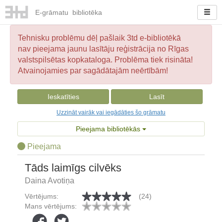
E-
grāmatu
bibliotēka
Tehnisku problēmu dēļ pašlaik 3td e-bibliotēkā
nav pieejama jaunu lasītāju reģistrācija no Rīgas
valstspilsētas kopkataloga. Problēma tiek risināta!
Atvainojamies par sagādātajām neērtībām!
Ieskatīties
Lasīt
Uzzināt vairāk vai iegādāties šo grāmatu
Pieejama bibliotēkās
Pieejama
Tāds laimīgs cilvēks
Daina Avotiņa
Vērtējums:
(24)
Mans vērtējums: