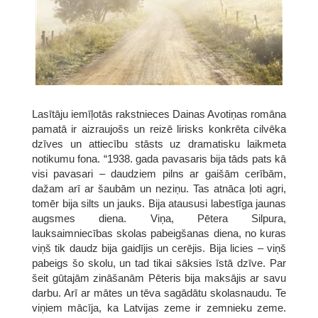
Lasītāju iemīļotās rakstnieces Dainas Avotiņas romāna
pamatā ir aizraujošs un reizē lirisks konkrēta cilvēka
dzīves un attiecību stāsts uz dramatisku laikmeta
notikumu fona. “1938. gada pavasaris bija tāds pats kā
visi pavasari – daudziem pilns ar gaišām cerībām,
dažam arī ar šaubām un neziņu. Tas atnāca ļoti agri,
tomēr bija silts un jauks. Bija ataususi labestīga jaunas
augsmes diena. Viņa, Pētera Silpura,
lauksaimniecības skolas pabeigšanas diena, no kuras
viņš tik daudz bija gaidījis un cerējis. Bija licies – viņš
pabeigs šo skolu, un tad tikai sāksies īstā dzīve. Par
šeit gūtajām zināšanām Pēteris bija maksājis ar savu
darbu. Arī ar mātes un tēva sagādātu skolasnaudu. Te
viņiem mācīja, ka Latvijas zeme ir zemnieku zeme.