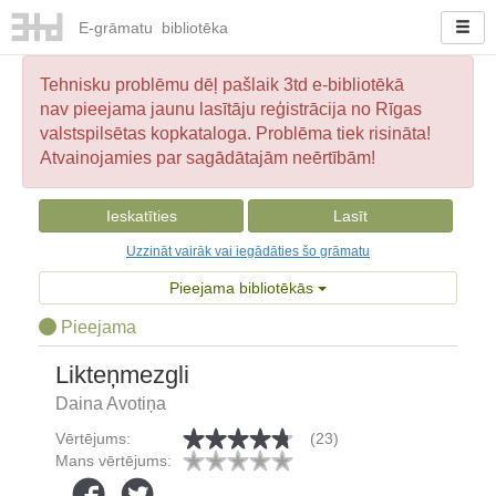
E-
grāmatu
bibliotēka
Tehnisku problēmu dēļ pašlaik 3td e-bibliotēkā
nav pieejama jaunu lasītāju reģistrācija no Rīgas
valstspilsētas kopkataloga. Problēma tiek risināta!
Atvainojamies par sagādātajām neērtībām!
Ieskatīties
Lasīt
Uzzināt vairāk vai iegādāties šo grāmatu
Pieejama bibliotēkās
Pieejama
Likteņmezgli
Daina Avotiņa
Vērtējums:
(23)
Mans vērtējums: