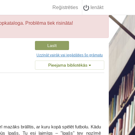
Reģistrēties
Ienākt
opkataloga. Problēma tiek risināta!
Lasīt
Uzzināt vairāk vai iegādāties šo grāmatu
Pieejama bibliotēkās
arī mazāks brālītis, ar kuru kopā spēlēt futbolu. Kādu
ūs īpašs. Tu esi laimīgs – "īpašs" tev nozīmē