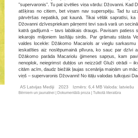
"supervaronis". Tu pat izvēlies viņa vārdu: Džovanni. Kad D
atšķiras no citiem, bet viņam nav superspēju. Tad tu uzz
pārvēršas nepatikā, pat kaunā. Tikai vēlāk sapratīsi, k
Džovanni dzīvespriekam pārņemt tevi savā varā un secināt
katrā gadījumā – tavs labākais draugs. Pavisam patiess stā
iekarojis miljoniem lasītāju sirdis. Par grāmatu stāsta 
valdes locekle: Džākomo Macariols ar vieglu sarkasmu 
ieskatīties aiz noslēpumainā plīvura, ko sauc par dzīvi a
Džākomo parāda Macariolu ģimenes sapņus, kam pavisam
nenoplok, neiegrimst dubļos un neizzūd! Gluži otrādi – i
citām acīm, daudz biežāk ļaujas scenārija maiņām un mācās t
viņš – supervaronis Džovanni! No itāļu valodas tulkojusi D
AS Latvijas Mediji
2023
Izmērs:
6,4 MB
Valoda:
latviešu
Bērniem un jaunatnei
Dokumentālā proza
Tulkotā literatūra