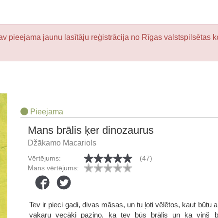
v pieejama jaunu lasītāju reģistrācija no Rīgas valstspilsētas k
Pieejama
Mans brālis ķer dinozaurus
Džākamo Macariols
Vērtējums:
(47)
Mans vērtējums:
Tev ir pieci gadi, divas māsas, un tu ļoti vēlētos, kaut būtu 
vakaru vecāki paziņo, ka tev būs brālis un ka viņš b