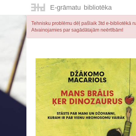
E-
grāmatu
bibliotēka
Tehnisku problēmu dēļ pašlaik 3td e-bibliotēkā na
Atvainojamies par sagādātajām neērtībām!