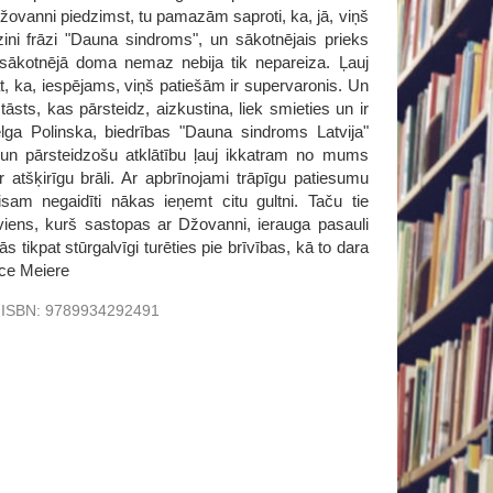
žovanni piedzimst, tu pamazām saproti, ka, jā, viņš
ini frāzi "Dauna sindroms", un sākotnējais prieks
a sākotnējā doma nemaz nebija tik nepareiza. Ļauj
, ka, iespējams, viņš patiešām ir supervaronis. Un
sts, kas pārsteidz, aizkustina, liek smieties un ir
Velga Polinska, biedrības "Dauna sindroms Latvija"
un pārsteidzošu atklātību ļauj ikkatram no mums
r atšķirīgu brāli. Ar apbrīnojami trāpīgu patiesumu
 negaidīti nākas ieņemt citu gultni. Taču tie
kviens, kurš sastopas ar Džovanni, ierauga pasauli
ikpat stūrgalvīgi turēties pie brīvības, kā to dara
ace Meiere
ISBN:
9789934292491