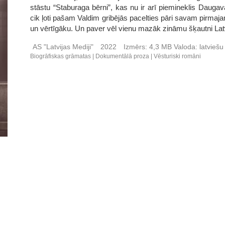
stāstu “Staburaga bērni”, kas nu ir arī piemineklis Daugava
cik ļoti pašam Valdim gribējās pacelties pāri savam pirmaja
un vērtīgāku. Un paver vēl vienu mazāk zināmu šķautni Latv
AS "Latvijas Mediji"
2022
Izmērs:
4,3 MB
Valoda:
latvieš
Biogrāfiskas grāmatas
Dokumentālā proza
Vēsturiski romāni