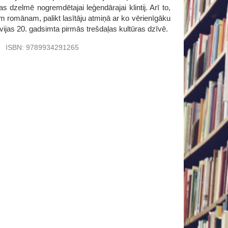
s dzelmē nogremdētajai leģendārajai klintij. Arī to,
m romānam, palikt lasītāju atmiņā ar ko vērienīgāku
ijas 20. gadsimta pirmās trešdaļas kultūras dzīvē.
u
ISBN:
9789934291265