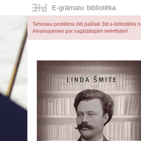
E-
grāmatu
bibliotēka
Tehnisku problēmu dēļ pašlaik 3td e-bibliotēkā na
Atvainojamies par sagādātajām neērtībām!