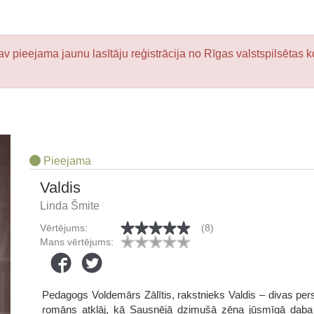
v pieejama jaunu lasītāju reģistrācija no Rīgas valstspilsētas k
Pieejama
Valdis
Linda Šmite
Vērtējums:
(8)
Mans vērtējums:
Pedagogs Voldemārs Zālītis, rakstnieks Valdis – divas per
romāns atklāj, kā Sausnējā dzimušā zēna jūsmīgā daba r