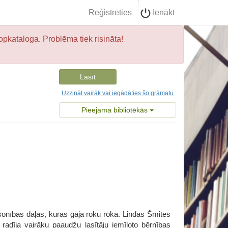
Reģistrēties
Ienākt
opkataloga. Problēma tiek risināta!
Lasīt
Uzzināt vairāk vai iegādāties šo grāmatu
Pieejama bibliotēkās
sonības daļas, kuras gāja roku rokā. Lindas Šmites
adīja vairāku paaudžu lasītāju iemīļoto bērnības