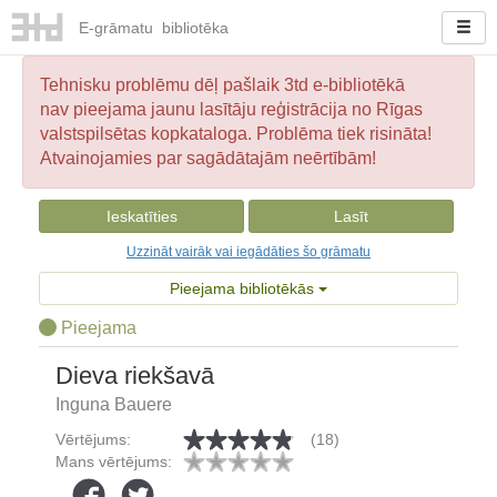
E-
grāmatu
bibliotēka
Tehnisku problēmu dēļ pašlaik 3td e-bibliotēkā
nav pieejama jaunu lasītāju reģistrācija no Rīgas
valstspilsētas kopkataloga. Problēma tiek risināta!
Atvainojamies par sagādātajām neērtībām!
Ieskatīties
Lasīt
Uzzināt vairāk vai iegādāties šo grāmatu
Pieejama bibliotēkās
Pieejama
Dieva riekšavā
Inguna Bauere
Vērtējums:
(18)
Mans vērtējums: