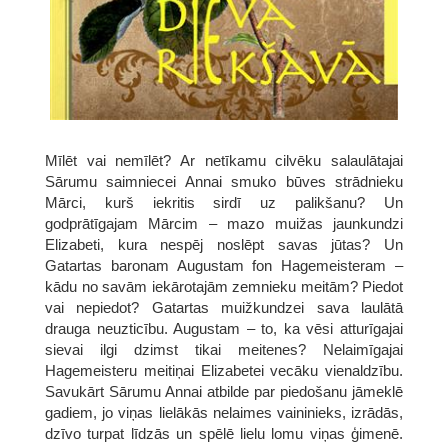
Mīlēt vai nemīlēt? Ar netīkamu cilvēku salaulātajai
Sārumu saimniecei Annai smuko būves strādnieku
Mārci, kurš iekritis sirdī uz palikšanu? Un
godprātīgajam Mārcim – mazo muižas jaunkundzi
Elizabeti, kura nespēj noslēpt savas jūtas? Un
Gatartas baronam Augustam fon Hagemeisteram –
kādu no savām iekārotajām zemnieku meitām? Piedot
vai nepiedot? Gatartas muižkundzei sava laulātā
drauga neuzticību. Augustam – to, ka vēsi atturīgajai
sievai ilgi dzimst tikai meitenes? Nelaimīgajai
Hagemeisteru meitiņai Elizabetei vecāku vienaldzību.
Savukārt Sārumu Annai atbilde par piedošanu jāmeklē
gadiem, jo viņas lielākās nelaimes vaininieks, izrādās,
dzīvo turpat līdzās un spēlē lielu lomu viņas ģimenē.