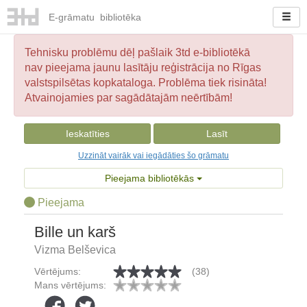
E-
grāmatu
bibliotēka
Tehnisku problēmu dēļ pašlaik 3td e-bibliotēkā
nav pieejama jaunu lasītāju reģistrācija no Rīgas
valstspilsētas kopkataloga. Problēma tiek risināta!
Atvainojamies par sagādātajām neērtībām!
Ieskatīties
Lasīt
Uzzināt vairāk vai iegādāties šo grāmatu
Pieejama bibliotēkās
Pieejama
Bille un karš
Vizma Belševica
Vērtējums:
(38)
Mans vērtējums: