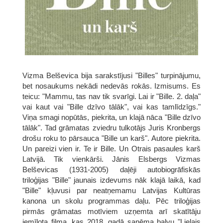
Vizma Belševica bija sarakstījusi "Billes" turpinājumu,
bet nosaukums nekādi nedevās rokās. Izmisums. Es
teicu: "Mammu, tas nav tik svarīgi. Lai ir "Bille. 2. daļa"
vai kaut vai "Bille dzīvo tālāk", vai kas tamlīdzīgs."
Viņa smagi nopūtās, piekrita, un klajā nāca "Bille dzīvo
tālāk". Tad grāmatas zviedru tulkotājs Juris Kronbergs
drošu roku to pārsauca "Bille un karš". Autore piekrita.
Un pareizi vien ir. Te ir Bille. Un Otrais pasaules karš
Latvijā. Tik vienkārši. Jānis Elsbergs Vizmas
Belševicas (1931-2005) daļēji autobiogrāfiskās
triloģijas "Bille" jaunais izdevums nāk klajā laikā, kad
"Bille" kļuvusi par neatņemamu Latvijas Kultūras
kanona un skolu programmas daļu. Pēc triloģijas
pirmās grāmatas motīviem uzņemta arī skatītāju
iemīļota filma, kas 2018. gadā saņēma balvu "Lielais