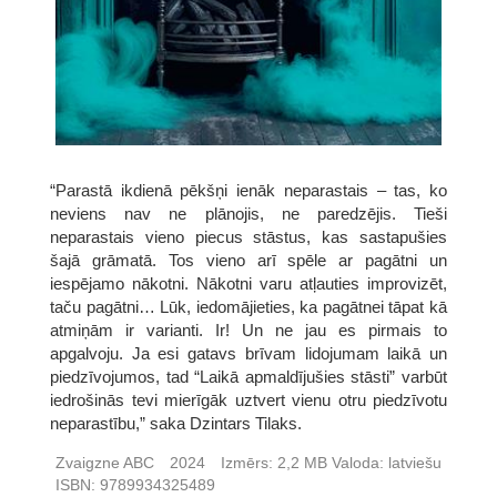
“Parastā ikdienā pēkšņi ienāk neparastais – tas, ko
neviens nav ne plānojis, ne paredzējis. Tieši
neparastais vieno piecus stāstus, kas sastapušies
šajā grāmatā. Tos vieno arī spēle ar pagātni un
iespējamo nākotni. Nākotni varu atļauties improvizēt,
taču pagātni… Lūk, iedomājieties, ka pagātnei tāpat kā
atmiņām ir varianti. Ir! Un ne jau es pirmais to
apgalvoju. Ja esi gatavs brīvam lidojumam laikā un
piedzīvojumos, tad “Laikā apmaldījušies stāsti” varbūt
iedrošinās tevi mierīgāk uztvert vienu otru piedzīvotu
neparastību,” saka Dzintars Tilaks.
Zvaigzne ABC
2024
Izmērs:
2,2 MB
Valoda:
latviešu
ISBN:
9789934325489