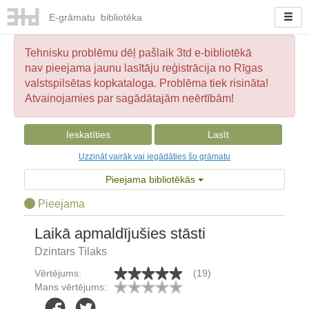
E-
grāmatu
bibliotēka
Tehnisku problēmu dēļ pašlaik 3td e-bibliotēkā
nav pieejama jaunu lasītāju reģistrācija no Rīgas
valstspilsētas kopkataloga. Problēma tiek risināta!
Atvainojamies par sagādātajām neērtībām!
Ieskatīties
Lasīt
Uzzināt vairāk vai iegādāties šo grāmatu
Pieejama bibliotēkās
Pieejama
Laikā apmaldījušies stāsti
Dzintars Tilaks
Vērtējums:
(19)
Mans vērtējums: