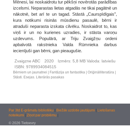
Mēnesi, lai noskaidrotu tur pēkšņi novērotās parādības
izcelsmi. Neparastas lietas atgadās ne tikai pagātnē un
nākotnē, bet arī te un tagad. Stāstā „Caurspīdīgais”,
kura notikumi risinās mūsdienu pasaulē, bērni ir
atraduši neparasta izskata cilvēku. Noskaidrot to, kas
viņš ir un no kurienes uzradies, ir stāsta varoņu
uzdevums. Populārā, ar Triju Zvaigžņu ordeni
apbalvotā rakstnieka Valda Rūmnieka darbus
iecienījuši gan bērni, gan pieaugušie.
Zvaigzne ABC
2020
Izmērs:
5,8 MB
Valoda:
latviešu
ISBN:
9789934084515
Bērniem un jaunatnei
Fantāzija un fantastika
Oriģinālliteratūra
Stāsti. Esejas. Literārās pasakas
Par 3td E-grāmatu bibliotēku
|
Biežāk uzdotie jautājumi
|
Lietošanas
noteikumi
|
Ziņot par problēmu
|
© 2026 Tietoevry