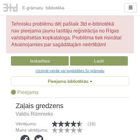
E-
grāmatu
bibliotēka
Tehnisku problēmu dēļ pašlaik 3td e-bibliotēkā
nav pieejama jaunu lasītāju reģistrācija no Rīgas
valstspilsētas kopkataloga. Problēma tiek risināta!
Atvainojamies par sagādātajām neērtībām!
Ieskatīties
Lasīt
Uzzināt vairāk vai iegādāties šo grāmatu
Pieejama bibliotēkās
Pieejama
Zaļais gredzens
Valdis Rūmnieks
Vērtējums:
(16)
Mans vērtējums: