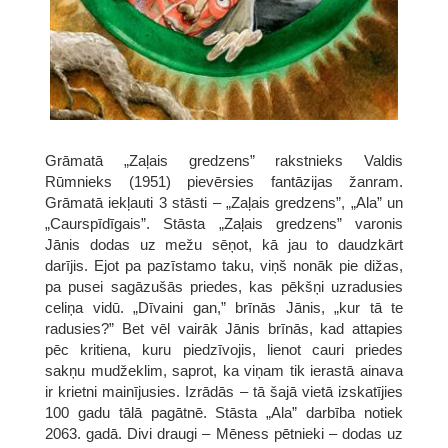
Grāmatā „Zaļais gredzens” rakstnieks Valdis
Rūmnieks (1951) pievērsies fantāzijas žanram.
Grāmatā iekļauti 3 stāsti – „Zaļais gredzens”, „Ala” un
„Caurspīdīgais”. Stāsta „Zaļais gredzens” varonis
Jānis dodas uz mežu sēņot, kā jau to daudzkārt
darījis. Ejot pa pazīstamo taku, viņš nonāk pie dižas,
pa pusei sagāzušās priedes, kas pēkšņi uzradusies
celiņa vidū. „Dīvaini gan,” brīnās Jānis, „kur tā te
radusies?” Bet vēl vairāk Jānis brīnās, kad attapies
pēc kritiena, kuru piedzīvojis, lienot cauri priedes
sakņu mudžeklim, saprot, ka viņam tik ierastā ainava
ir krietni mainījusies. Izrādās – tā šajā vietā izskatījies
100 gadu tālā pagātnē. Stāsta „Ala” darbība notiek
2063. gadā. Divi draugi – Mēness pētnieki – dodas uz