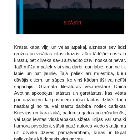
Krastā kāpa viļņi un vēlās atpakaļ, aiznesot sev līdzi
gružus un visādas citas drazas. Jūra tādējādi noskalo
krastu, bet cilvēks savu aizvadīto dzīvi noskalot nevar.
Tajā mūžam paliek visi viņa darbi, gan labie, gan ne tik
labie un pat ļaunie. Tajā paliek arī mīlestība, kuru
dāvājis citiem, un sāpes, ko viņš kādam tīši vai netīši
sagādājis. Grāmatā literatūras vecmeistare Daina
Avotiņa apkopojusi stāstus un garstāstus, kas vēsta
par dažādiem laikposmiem mūsu tautas dzīvē. Taču
neatkarīgi no tā, vai stāstu darbība notiek cariskās
Krievijas un kara laikā, padomju gados un mūsdienās,
vai tajos ievītas visskarbākās sižeta līnijas vai smalki
humora pavedieni, stāsti pauž autores viedo skatījumu
uz cilvēka dzīves pamatvērtībām, kuras ir tikpat
paliekošas kā debesis virs galvas.