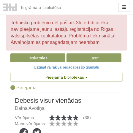
E-
grāmatu
bibliotēka
Tehnisku problēmu dēļ pašlaik 3td e-bibliotēkā
nav pieejama jaunu lasītāju reģistrācija no Rīgas
valstspilsētas kopkataloga. Problēma tiek risināta!
Atvainojamies par sagādātajām neērtībām!
Ieskatīties
Lasīt
Uzzināt vairāk vai iegādāties šo grāmatu
Pieejama bibliotēkās
Pieejama
Debesis visur vienādas
Daina Avotiņa
Vērtējums:
(38)
Mans vērtējums: