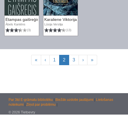
Etampas gaišreģis
Karaliene Viktorija. Meita, sieva, māte, atraitn
Ābels Kantēns
Lūsija Verslija
(3)
(13)
«
‹
1
2
3
›
»
Par 3td E-grāmatu bibliotēku
|
Biežāk uzdotie jautājumi
|
Lietošanas
noteikumi
|
Ziņot par problēmu
|
© 2026 Tietoevry
Jautājumiem:
atbalsts@kultura.lv
Versija: effac 04.02.2026 10:48 (production)