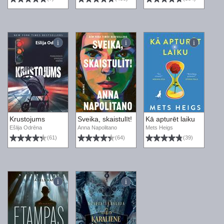
Krustojums
Sveika, skaistulīt!
Kā apturēt laiku
Ešlija Odrēna
Anna Napolitano
Mets Heigs
(61)
(64)
(39)