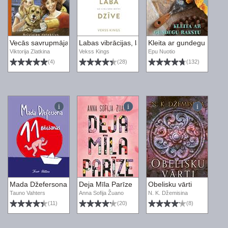
Vecās savrupmājas noslēpums
Labas vibrācijas, laba dzīve
Kleita ar gundegu rakstu
Viktorija Zlatkina
Vekss Kings
Epu Nuotio
(4)
(28)
(132)
Mada Džefersona 11 bēgšanas
Deja Mīla Parīze
Obelisku vārti
Tauno Vahters
Anna Sofija Žuano
N. K. Džemisina
(11)
(20)
(8)