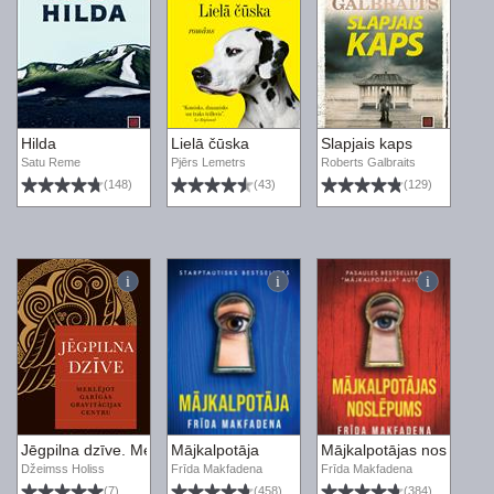
Hilda
Lielā čūska
Slapjais kaps
Satu Reme
Pjērs Lemetrs
Roberts Galbraits
(148)
(43)
(129)
Jēgpilna dzīve. Meklējot garīgās gravitācijas centru
Mājkalpotāja
Mājkalpotājas noslēpum
Džeimss Holiss
Frīda Makfadena
Frīda Makfadena
(7)
(458)
(384)