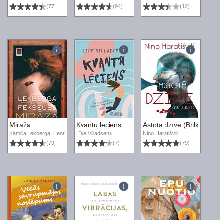
(77)
(94)
(12)
Mirāža
Kvantu lēciens
Astotā dzīve (Brilkai)
Kamilla Lekberga; Henriks Fekseuss
Līse Villadsena
Nino Haratišvili
(79)
(7)
(79)