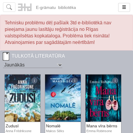
E-
grāmatu
bibliotēka
Tehnisku problēmu dēļ pašlaik 3td e-bibliotēkā nav
pieejama jaunu lasītāju reģistrācija no Rīgas
valstspilsētas kopkataloga. Problēma tiek risināta!
Atvainojamies par sagādātajām neērtībām!
TULKOTĀ LITERATŪRA
Zudusī
Nomalē
Mana vīra bērns
Anna Frēdriksone
Makss Sēks
Emma Robinsone