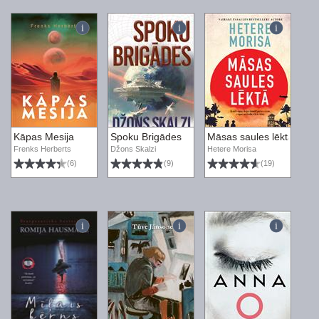
Kāpas Mesija
Spoku Brigādes
Māsas saules lēktā
Frenks Herberts
Džons Skalzi
Hetere Morisa
(6)
(9)
(19)