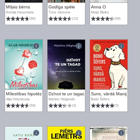
Mīļais bērns
Godīga spēle
Anna O
Romija Hausmane
Tūve Jānsone
Metjū Bleiks
(90)
(13)
(59)
Mīlestības hipotēze
Dzīvot te un tagad. Sekulārā ticība un garīgā 
Suns, vārdā Manijs. Vei
Alija Heizelvuda
Martins Hēglunds
Bodo Šēfers
(50)
(3)
(3)