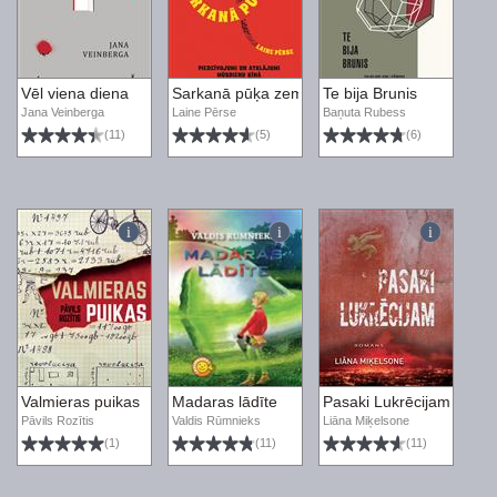
Vēl viena diena
Sarkanā pūķa zemē
Te bija Brunis
Jana Veinberga
Laine Pērse
Baņuta Rubess
(11)
(5)
(6)
Valmieras puikas
Madaras lādīte
Pasaki Lukrēcijam
Pāvils Rozītis
Valdis Rūmnieks
Liāna Miķelsone
(1)
(11)
(11)