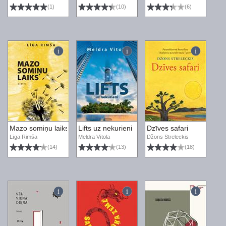
(1)
(10)
(6)
Mazo somiņu laiks
Lifts uz nekurieni
Dzīves safari
Līga Rimša
Meldra Vītola
Džons Streleckis
(14)
(13)
(18)