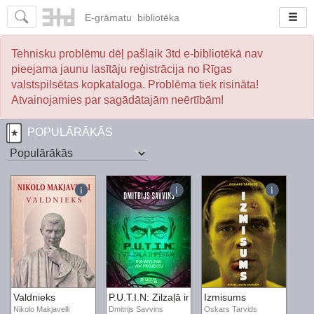
E-
grāmatu
bibliotēka
Tehnisku problēmu dēļ pašlaik 3td e-bibliotēkā nav
pieejama jaunu lasītāju reģistrācija no Rīgas
valstspilsētas kopkataloga. Problēma tiek risināta!
Atvainojamies par sagādātajām neērtībām!
POPULĀRĀKĀS
Valdnieks
P.U.T.I.N: Zilzaļā impērija. Romāns par VDK pr
Izmisums
Nikolo Makjavelli
Dmitrijs Savvins
Oskars Tarvids