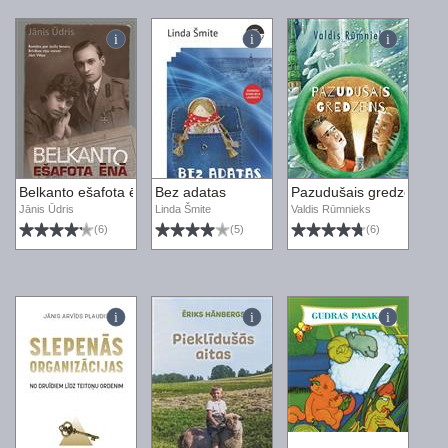
Belkanto ešafota ēnā
Bez adatas
Pazudušais gredzens
Jānis Ūdris
Linda Šmite
Valdis Rūmnieks
(6)
(5)
(6)