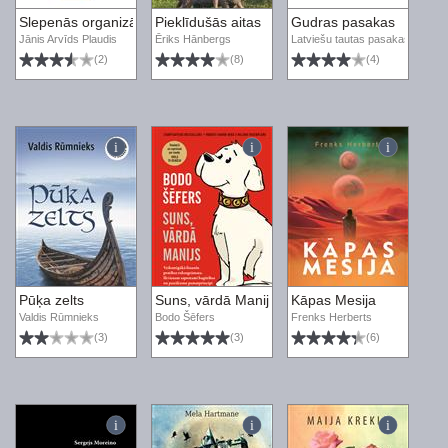
Slepenās organizācijas. No druīdiem līdz teitoņu ordenim
Pieklīdušās aitas
Gudras pasakas
Jānis Arvīds Plaudis
Ēriks Hānbergs
Latviešu tautas pasakas
(2)
(8)
(4)
Pūķa zelts
Suns, vārdā Manijs. Veiksmīgākā finanšu pra
Kāpas Mesija
Valdis Rūmnieks
Bodo Šēfers
Frenks Herberts
(3)
(3)
(6)