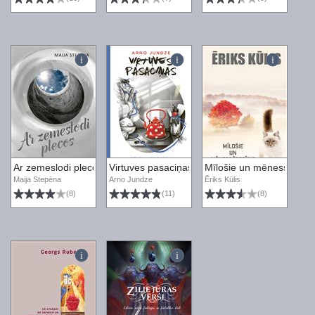
Ar zemeslodi plecos
Virtuves pasaciņas
Mīlošie un mēnessērdzīgi
Maija Stepēna
Arno Jundze
Ēriks Kūlis
(8)
(11)
(8)