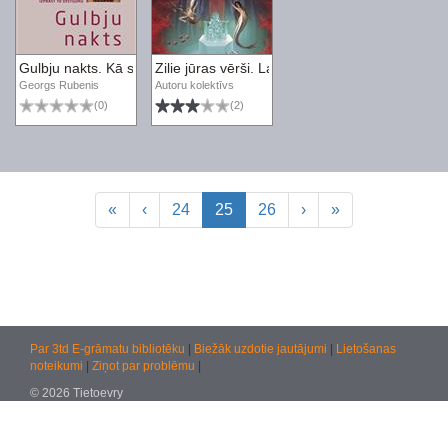
Gulbju nakts. Kā strādāt ar sapņiem un izprast to vēstījumu
Zilie jūras vērši. Latviešu autoru fantāzijas un 
Georgs Rubenis
Autoru kolektīvs
(0)
(2)
«
‹
24
25
26
›
»
Par 3td E-grāmatu bibliotēku
|
Biežāk uzdotie jautājumi
|
Lietošanas
noteikumi
|
Ziņot par problēmu
|
© 2026 Tietoevry
Jautājumiem:
atbalsts@kultura.lv
Versija: effac 04.02.2026 10:48 (production)