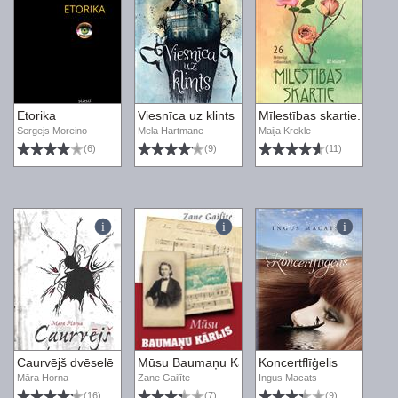
Etorika
Viesnīca uz klints
Mīlestības skartie. 26 lik
Sergejs Moreino
Mela Hartmane
Maija Krekle
(6)
(9)
(11)
Caurvējš dvēselē
Mūsu Baumaņu Kārlis
Koncertflīģelis
Māra Horna
Zane Gailīte
Ingus Macats
(16)
(7)
(9)