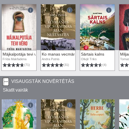
Mājkalpotāja tevi vēro
Ko manas vecmāmiņas man nestāstīja
Sārtais kalns
Milja
Frīda Makfadena
Andra Putnis
Olivjē Triks
Tomas
(71)
(31)
(4)
VISAUGSTĀK NOVĒRTĒTĀS
Skatīt vairāk