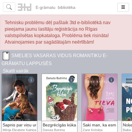
E-
grāmatu
bibliotēka
Tehnisku problēmu dēļ pašlaik 3td e-bibliotēkā nav
pieejama jaunu lasītāju reģistrācija no Rīgas
valstspilsētas kopkataloga. Problēma tiek risināta!
Atvainojamies par sagādātajām neērtībām!
SMELIES VASARAS VIDUS ROMANTIKU E-
GRĀMATU LAPPUSĒS
Skatīt vairāk
Sapnis par viņu un mūziklu
Bezgrēcīgās kūkas
Saki man, ka esmu tieva
Noķe
Mērija Elizabete Kalniņa
Danuta Butrima
Zane Krēsliņa
Baiba 