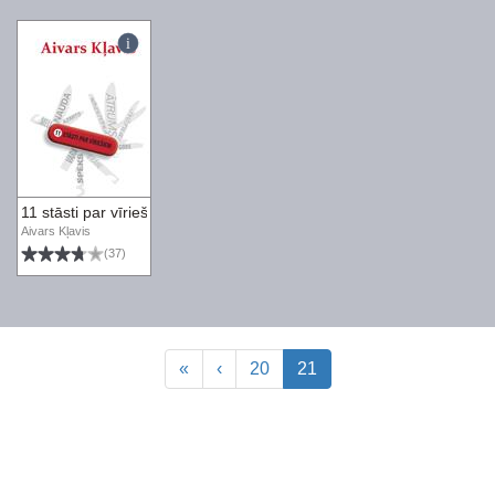
11 stāsti par vīriešiem
Aivars Kļavis
(37)
«
‹
20
21