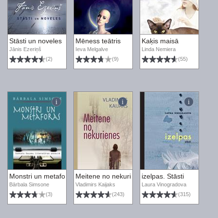
Stāsti un noveles
Mēness teātris
Kaķis maisā
Jānis Ezeriņš
Ieva Melgalve
Linda Nemiera
(2)
(9)
(55)
Monstri un metaforas: ieskats šausmu literatūras pasaulē
Meitene no nekurienes
izelpas. Stāsti
Bārbala Simsone
Vladimirs Kaijaks
Laura Vinogradova
(3)
(243)
(315)