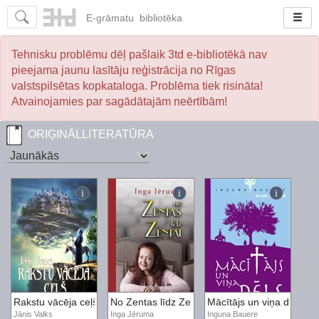
E-
grāmatu
bibliotēka
Tehnisku problēmu dēļ pašlaik 3td e-bibliotēkā nav
pieejama jaunu lasītāju reģistrācija no Rīgas
valstspilsētas kopkataloga. Problēma tiek risināta!
Atvainojamies par sagādātajām neērtībām!
ORIĢINĀLLITERATŪRA
Rakstu vācēja ceļš
No Zentas līdz Zentai
Mācītājs un viņa dēls
Jānis Valks
Inga Jēruma
Inguna Bauere