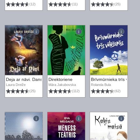
(12)
(11)
(25)
Deja ar nāvi. Danse Macabre 1
Direktoriene
Brīvmūrnieka trīs vēlēša
Laura Dreiže
Māra Jakubovska
Rolanda Bula
(25)
(112)
(62)